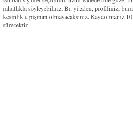
Bu bahis şirket seçiminin uzun vadede bile güzel bi
rahatlıkla söyleyebiliriz. Bu yüzden, profilinizi bur
kesinlikle pişman olmayacaksınız. Kaydolmanız 10
sürecektir.